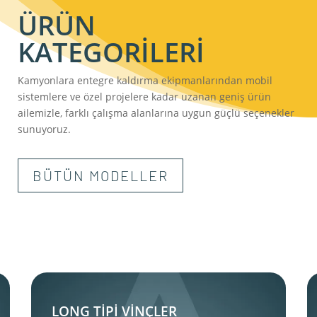
ÜRÜN
KATEGORİLERİ
Kamyonlara entegre kaldırma ekipmanlarından mobil
sistemlere ve özel projelere kadar uzanan geniş ürün
ailemizle, farklı çalışma alanlarına uygun güçlü seçenekler
sunuyoruz.
BÜTÜN MODELLER
A
LONG TİPİ VİNÇLER